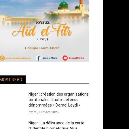
MOST READ
Niger : création des organisations
territoriales d’auto-défense
dénommées « Domol Leydi »
lundi ,30 mars 2026
Niger : La délivrance de la carte
d’identité biométrique AES