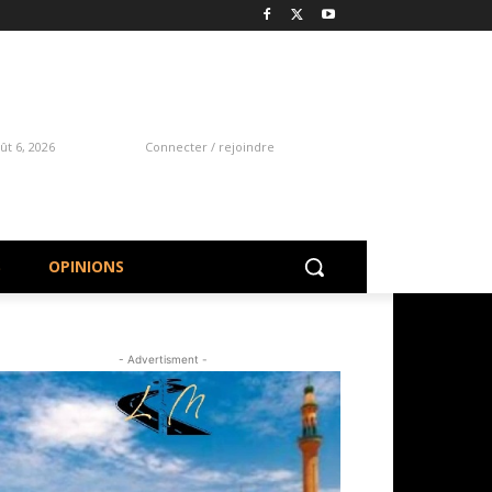
ût 6, 2026
Connecter / rejoindre
S
OPINIONS
- Advertisment -