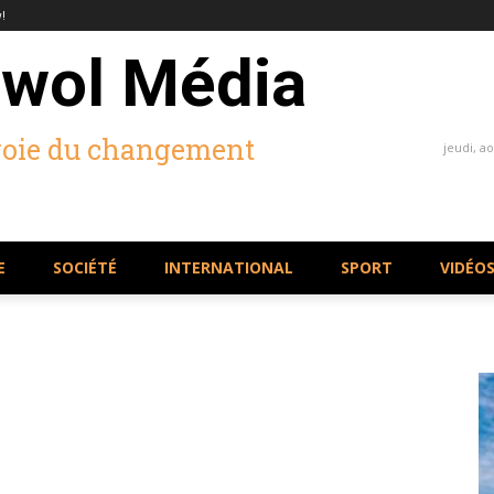
!
wol Média
voie du changement
jeudi, ao
E
SOCIÉTÉ
INTERNATIONAL
SPORT
VIDÉO