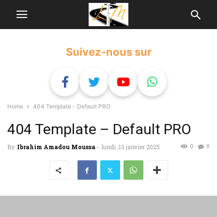
Suivez-nous sur
Home
404 Template - Default PRO
404 Template – Default PRO
0
0
By
Ibrahim Amadou Moussa
-
lundi ,13 janvier 2025