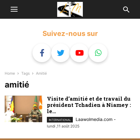
Suivez-nous sur
Home
Tags
Amitié
amitié
Visite d’amitié et de travail du
président Tchadien à Niamey :
le...
Laawolmedia.com
-
INTERNATIONAL
lundi ,11 août 2025