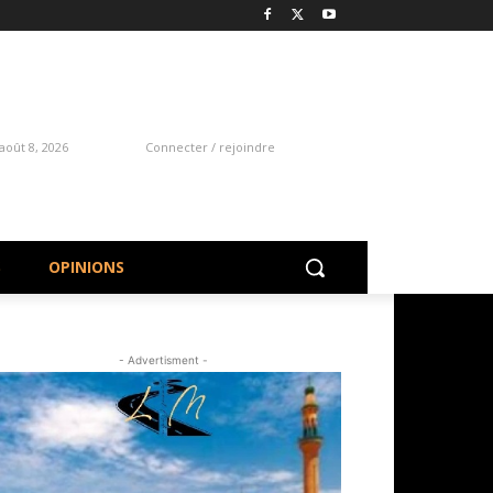
août 8, 2026
Connecter / rejoindre
S
OPINIONS
- Advertisment -