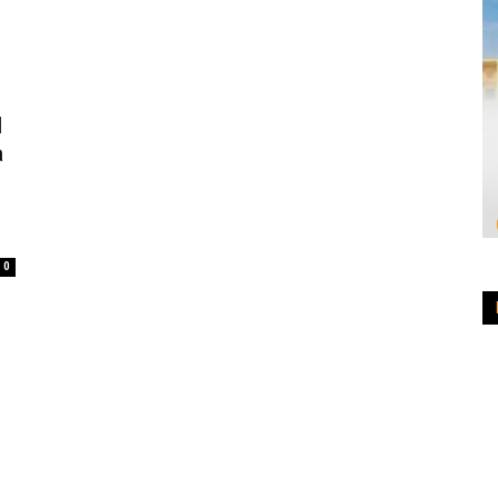
l
a
0