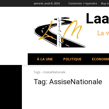
samedi, août 8, 2026
Connecter / rejoindre
Buy n
Laa
La 
À LA UNE
POLITIQUE
ECONOMI
Tags
AssiseNationale
Tag:
AssiseNationale