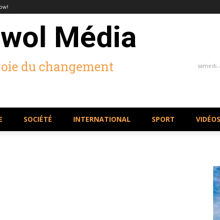
ow!
wol Média
voie du changement
samedi, 
E
SOCIÉTÉ
INTERNATIONAL
SPORT
VIDÉO