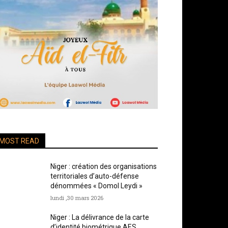
MOST READ
Niger : création des organisations
territoriales d’auto-défense
dénommées « Domol Leydi »
lundi ,30 mars 2026
Niger : La délivrance de la carte
d’identité biométrique AES