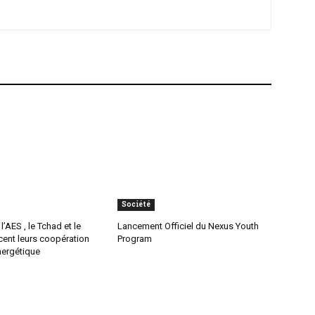
Société
’AES , le Tchad et le
Lancement Officiel du Nexus Youth
cent leurs coopération
Program
nergétique