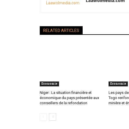
Laawolmedia.com
RELATED ARTICLES
Economie
Economie
Niger : La situation financière et
Les pays de l
économique du pays présentée aux
Togo renfor
conseillers de la refondation
minière et é