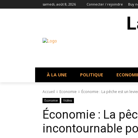
samedi, août 8, 2026
Connecter / rejoindre
Buy n
L
À LA UNE
POLITIQUE
ECONOMI
Accueil
Economie
Économie : La pêche est un levie
Economie
Vidéos
Économie : La pêch
incontournable po