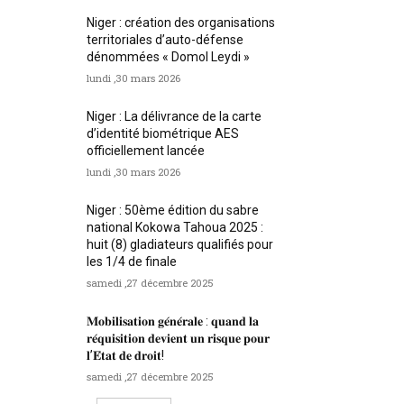
Niger : création des organisations
territoriales d’auto-défense
dénommées « Domol Leydi »
lundi ,30 mars 2026
Niger : La délivrance de la carte
d’identité biométrique AES
officiellement lancée
lundi ,30 mars 2026
Niger : 50ème édition du sabre
national Kokowa Tahoua 2025 :
huit (8) gladiateurs qualifiés pour
les 1/4 de finale
samedi ,27 décembre 2025
𝐌𝐨𝐛𝐢𝐥𝐢𝐬𝐚𝐭𝐢𝐨𝐧 𝐠𝐞́𝐧𝐞́𝐫𝐚𝐥𝐞 : 𝐪𝐮𝐚𝐧𝐝 𝐥𝐚
𝐫𝐞́𝐪𝐮𝐢𝐬𝐢𝐭𝐢𝐨𝐧 𝐝𝐞𝐯𝐢𝐞𝐧𝐭 𝐮𝐧 𝐫𝐢𝐬𝐪𝐮𝐞 𝐩𝐨𝐮𝐫
𝐥’𝐄́𝐭𝐚𝐭 𝐝𝐞 𝐝𝐫𝐨𝐢𝐭!
samedi ,27 décembre 2025