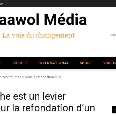
ow!
aawol Média
La voie du changement
same
E
SOCIÉTÉ
INTERNATIONAL
SPORT
VIDÉO
r incontournable pour la refondation d'un...
e est un levier
ur la refondation d’un