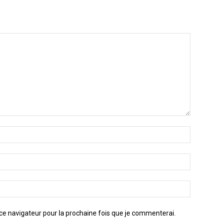
Nom
:*
Email
:*
Site
:
ce navigateur pour la prochaine fois que je commenterai.