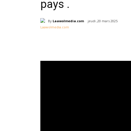
pays .
By
Laawolmedia.com
jeudi ,20 mars 2025
Partager