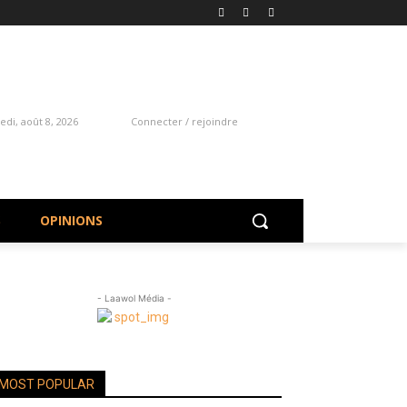
di, août 8, 2026
Connecter / rejoindre
S
OPINIONS
- Laawol Média -
MOST POPULAR