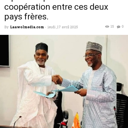
coopération entre ces deux
pays frères.
15
0
By
Laawolmedia.com
-
jeudi ,17 avril 2025