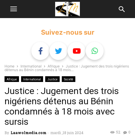
Suivez-nous sur
Home
International
Afrique
Justice : Jugement des trois nigériens
détenus au Bénin condamnés à 18 mois...
Afrique
International
Justice
Société
Justice : Jugement des trois
nigériens détenus au Bénin
condamnés à 18 mois avec
sursis
52
0
By
Laawolmedia.com
-
mardi ,18 juin 2024